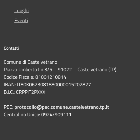
Luoghi
Eventi
Contatti
Comune di Castelvetrano
Piazza Umberto I n.3/5 – 91022 – Castelvetrano (TP)
Codice Fiscale: 81001210814
IBAN: IT80K0623081880000015202827
B.I.C.: CRPPIT2PXXX
PEC:
protocollo@pec.comune.castelvetrano.tp.it
Centralino Unico: 0924/909111