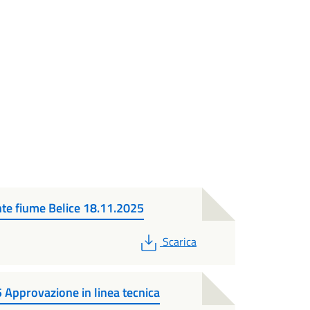
nte fiume Belice 18.11.2025
PDF
Scarica
pprovazione in linea tecnica