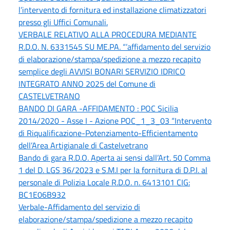
l’intervento di fornitura ed installazione climatizzatori
presso gli Uffici Comunali.
VERBALE RELATIVO ALLA PROCEDURA MEDIANTE
R.D.O. N. 6331545 SU ME.PA. “’affidamento del servizio
di elaborazione/stampa/spedizione a mezzo recapito
semplice degli AVVISI BONARI SERVIZIO IDRICO
INTEGRATO ANNO 2025 del Comune di
CASTELVETRANO
BANDO DI GARA -AFFIDAMENTO : POC Sicilia
2014/2020 - Asse I - Azione POC_1_3_03 “Intervento
di Riqualificazione-Potenziamento-Efficientamento
dell’Area Artigianale di Castelvetrano
Bando di gara R.D.O. Aperta ai sensi dall’Art. 50 Comma
1 del D. LGS 36/2023 e S.M.I per la fornitura di D.P.I. al
personale di Polizia Locale R.D.O. n. 6413101 CIG:
BC1E06B932
Verbale-Affidamento del servizio di
elaborazione/stampa/spedizione a mezzo recapito