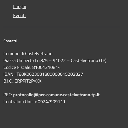
Luoghi
Eventi
Contatti
Comune di Castelvetrano
Piazza Umberto I n.3/5 – 91022 – Castelvetrano (TP)
Codice Fiscale: 81001210814
IBAN: IT80K0623081880000015202827
B.I.C.: CRPPIT2PXXX
PEC:
protocollo@pec.comune.castelvetrano.tp.it
Centralino Unico: 0924/909111