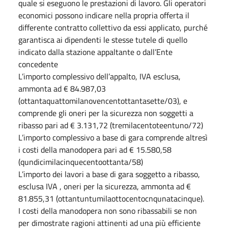
quale si eseguono le prestazioni di lavoro. Gli operatori
economici possono indicare nella propria offerta il
differente contratto collettivo da essi applicato, purché
garantisca ai dipendenti le stesse tutele di quello
indicato dalla stazione appaltante o dall’Ente
concedente
L’importo complessivo dell’appalto, IVA esclusa,
ammonta ad € 84.987,03
(ottantaquattomilanovencentottantasette/03), e
comprende gli oneri per la sicurezza non soggetti a
ribasso pari ad € 3.131,72 (tremilacentoteentuno/72)
L’importo complessivo a base di gara comprende altresì
i costi della manodopera pari ad € 15.580,58
(qundicimilacinquecentoottanta/58)
L’importo dei lavori a base di gara soggetto a ribasso,
esclusa IVA , oneri per la sicurezza, ammonta ad €
81.855,31 (ottantuntumilaottocentocnqunatacinque).
I costi della manodopera non sono ribassabili se non
per dimostrate ragioni attinenti ad una più efficiente