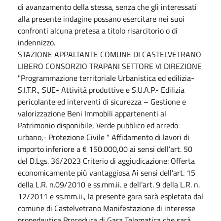
di avanzamento della stessa, senza che gli interessati
alla presente indagine possano esercitare nei suoi
confronti alcuna pretesa a titolo risarcitorio o di
indennizzo.
STAZIONE APPALTANTE COMUNE DI CASTELVETRANO
LIBERO CONSORZIO TRAPANI SETTORE VI DIREZIONE
"Programmazione territoriale Urbanistica ed edilizia-
S.I.T.R., SUE- Attività produttive e S.U.A.P.- Edilizia
pericolante ed interventi di sicurezza – Gestione e
valorizzazione Beni Immobili appartenenti al
Patrimonio disponibile, Verde pubblico ed arredo
urbano,- Protezione Civile " Affidamento di lavori di
importo inferiore a € 150.000,00 ai sensi dell’art. 50
del D.Lgs. 36/2023 Criterio di aggiudicazione: Offerta
economicamente più vantaggiosa Ai sensi dell’art. 15
della L.R. n.09/2010 e ss.mm.ii. e dell’art. 9 della L.R. n.
12/2011 e ss.mm.ii., la presente gara sarà espletata dal
comune di Castelvetrano Manifestazione di interesse
propedeutica Procedura di Gara Telematica che sarà