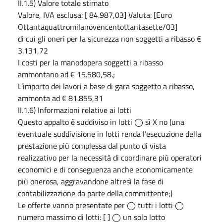
II.1.5) Valore totale stimato
Valore, IVA esclusa: [ 84.987,03] Valuta: [Euro
Ottantaquattromilanovencentottantasette/03]
di cui gli oneri per la sicurezza non soggetti a ribasso €
3.131,72
I costi per la manodopera soggetti a ribasso
ammontano ad € 15.580,58.;
L’importo dei lavori a base di gara soggetto a ribasso,
ammonta ad € 81.855,31
II.1.6) Informazioni relative ai lotti
Questo appalto è suddiviso in lotti ◯ sì X no (una
eventuale suddivisione in lotti renda l’esecuzione della
prestazione più complessa dal punto di vista
realizzativo per la necessità di coordinare più operatori
economici e di conseguenza anche economicamente
più onerosa, aggravandone altresì la fase di
contabilizzazione da parte della committente;)
Le offerte vanno presentate per ◯ tutti i lotti ◯
numero massimo di lotti: [ ] ◯ un solo lotto