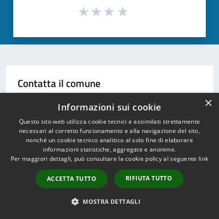
Contatta il comune
×
Leggi le domande frequenti
Informazioni sui cookie
Questo sito web utilizza cookie tecnici e assimilati strettamente
Chiama il comune 0924/909111
necessari al corretto funzionamento e alla navigazione del sito,
nonché un cookie tecnico analitico al solo fine di elaborare
Problemi in città
informazioni statistiche, aggregate e anonime.
Per maggiori dettagli, può consultare la cookie policy al seguente
link
Segnala disservizio
RIFIUTA TUTTO
ACCETTA TUTTO
MOSTRA DETTAGLI