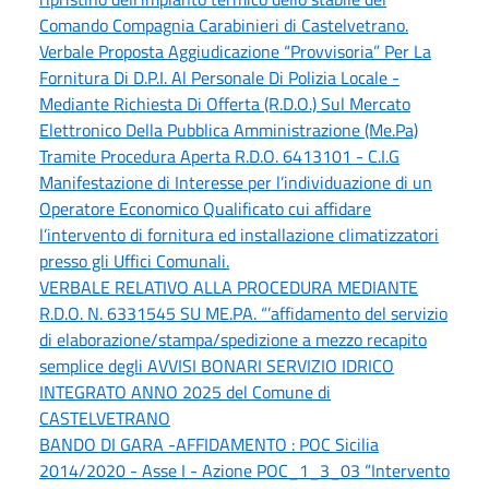
Comando Compagnia Carabinieri di Castelvetrano.
Verbale Proposta Aggiudicazione “Provvisoria” Per La
Fornitura Di D.P.I. Al Personale Di Polizia Locale -
Mediante Richiesta Di Offerta (R.D.O.) Sul Mercato
Elettronico Della Pubblica Amministrazione (Me.Pa)
Tramite Procedura Aperta R.D.O. 6413101 - C.I.G
Manifestazione di Interesse per l’individuazione di un
Operatore Economico Qualificato cui affidare
l’intervento di fornitura ed installazione climatizzatori
presso gli Uffici Comunali.
VERBALE RELATIVO ALLA PROCEDURA MEDIANTE
R.D.O. N. 6331545 SU ME.PA. “’affidamento del servizio
di elaborazione/stampa/spedizione a mezzo recapito
semplice degli AVVISI BONARI SERVIZIO IDRICO
INTEGRATO ANNO 2025 del Comune di
CASTELVETRANO
BANDO DI GARA -AFFIDAMENTO : POC Sicilia
2014/2020 - Asse I - Azione POC_1_3_03 “Intervento