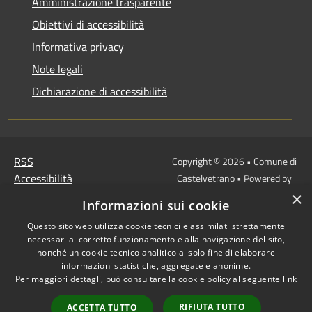
Amministrazione trasparente
Obiettivi di accessibilità
Informativa privacy
Note legali
Dichiarazione di accessibilità
RSS
Copyright © 2026 • Comune di
Accessibilità
Castelvetrano • Powered by
Privacy
Municipium
Accesso
×
•
Informazioni sui cookie
Cookie
redazione
Questo sito web utilizza cookie tecnici e assimilati strettamente
Mappa del sito
necessari al corretto funzionamento e alla navigazione del sito,
Link
nonché un cookie tecnico analitico al solo fine di elaborare
Protocollo Urbi Smart
informazioni statistiche, aggregate e anonime.
Per maggiori dettagli, può consultare la cookie policy al seguente
link
Cedolino Online
Posta elettronica
RIFIUTA TUTTO
ACCETTA TUTTO