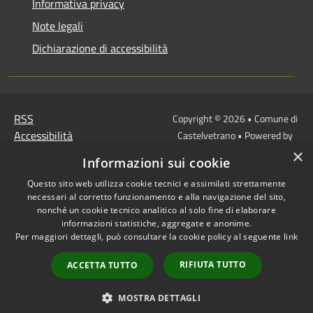
Informativa privacy
Note legali
Dichiarazione di accessibilità
RSS
Copyright © 2026 • Comune di
Accessibilità
Castelvetrano • Powered by
Privacy
Municipium
Accesso
•
×
Informazioni sui cookie
Cookie
redazione
Mappa del sito
Questo sito web utilizza cookie tecnici e assimilati strettamente
necessari al corretto funzionamento e alla navigazione del sito,
Link
nonché un cookie tecnico analitico al solo fine di elaborare
Protocollo Urbi Smart
informazioni statistiche, aggregate e anonime.
Per maggiori dettagli, può consultare la cookie policy al seguente
link
Cedolino Online
Posta elettronica
RIFIUTA TUTTO
ACCETTA TUTTO
ordinaria
PEC
MOSTRA DETTAGLI