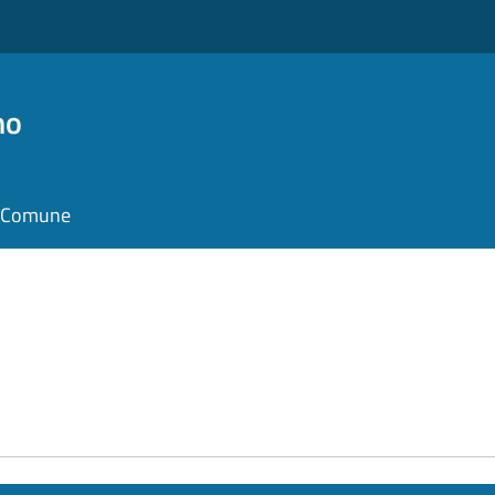
no
il Comune