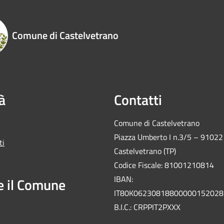
Comune di Castelvetrano
à
Contatti
Comune di Castelvetrano
Piazza Umberto I n.3/5 – 91022
ti
Castelvetrano (TP)
Codice Fiscale: 81001210814
IBAN:
e il Comune
IT80K06230818800000152028
B.I.C.: CRPPIT2PXXX