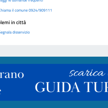
Chiama il comune 0924/909111
lemi in città
Segnala disservizio