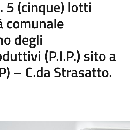
. 5 (cinque) lotti
tà comunale
no degli
uttivi (P.I.P.) sito a
P) – C.da Strasatto.