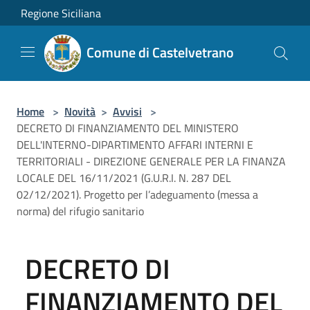
Salta al contenuto principale
Regione Siciliana
Comune di Castelvetrano
Home
>
Novità
>
Avvisi
>
DECRETO DI FINANZIAMENTO DEL MINISTERO
DELL'INTERNO-DIPARTIMENTO AFFARI INTERNI E
TERRITORIALI - DIREZIONE GENERALE PER LA FINANZA
LOCALE DEL 16/11/2021 (G.U.R.I. N. 287 DEL
02/12/2021). Progetto per l’adeguamento (messa a
norma) del rifugio sanitario
DECRETO DI
FINANZIAMENTO DEL