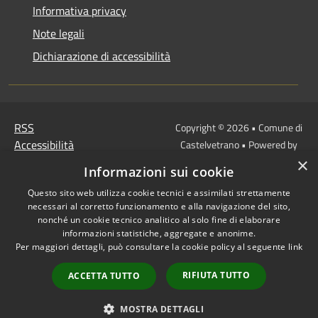
Informativa privacy
Note legali
Dichiarazione di accessibilità
RSS
Copyright © 2026 • Comune di
Accessibilità
Castelvetrano • Powered by
Privacy
Municipium
Accesso
×
•
Informazioni sui cookie
Cookie
redazione
Questo sito web utilizza cookie tecnici e assimilati strettamente
Mappa del sito
necessari al corretto funzionamento e alla navigazione del sito,
Link
nonché un cookie tecnico analitico al solo fine di elaborare
Protocollo Urbi Smart
informazioni statistiche, aggregate e anonime.
Per maggiori dettagli, può consultare la cookie policy al seguente
link
Cedolino Online
Posta elettronica
RIFIUTA TUTTO
ACCETTA TUTTO
ordinaria
PEC
MOSTRA DETTAGLI