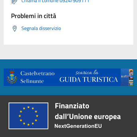
Chiama il comune 0924/909111
Problemi in città
Segnala disservizio