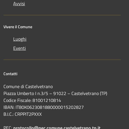
Avvisi
Vivere il Comune
Luoghi
Eventi
Contatti
Comune di Castelvetrano
Piazza Umberto I n.3/5 – 91022 – Castelvetrano (TP)
Codice Fiscale: 81001210814
IBAN: IT80K0623081880000015202827
B.I.C.: CRPPIT2PXXX
PEC:
protocollo@pec.comune.castelvetrano.tp.it