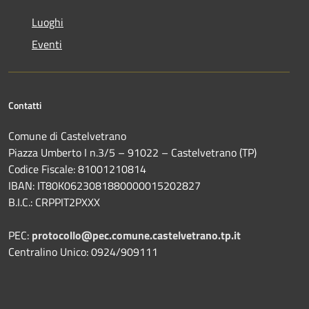
Luoghi
Eventi
Contatti
Comune di Castelvetrano
Piazza Umberto I n.3/5 – 91022 – Castelvetrano (TP)
Codice Fiscale: 81001210814
IBAN: IT80K0623081880000015202827
B.I.C.: CRPPIT2PXXX
PEC:
protocollo@pec.comune.castelvetrano.tp.it
Centralino Unico: 0924/909111