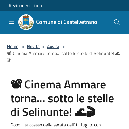
Salta al contenuto principale
Regione Siciliana
Comune di Castelvetrano
Home
>
Novità
>
Avvisi
>
📽️ Cinema Ammare torna… sotto le stelle di Selinunte! 🌊
🎬
📽️ Cinema Ammare
torna… sotto le stelle
di Selinunte! 🌊🎬
Dopo il successo della serata dell’11 luglio, con