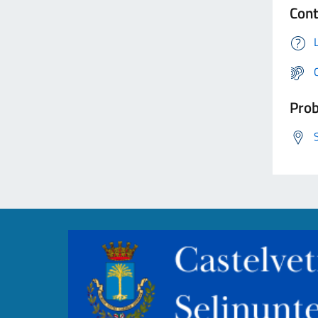
Cont
Prob