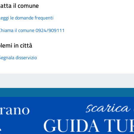
atta il comune
Leggi le domande frequenti
Chiama il comune 0924/909111
lemi in città
Segnala disservizio