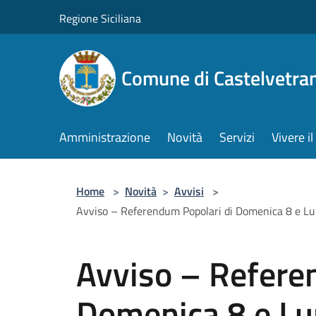
Salta al contenuto principale
Regione Siciliana
Comune di Castelvetra
Amministrazione
Novità
Servizi
Vivere 
Home
>
Novità
>
Avvisi
>
Avviso – Referendum Popolari di Domenica 8 e Lu
Avviso – Refere
Domenica 8 e Lu