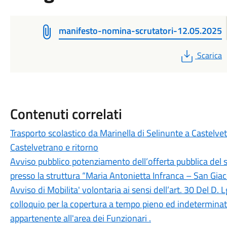
manifesto-nomina-scrutatori-12.05.2025
PDF
Scarica
Contenuti correlati
Trasporto scolastico da Marinella di Selinunte a Castelvet
Castelvetrano e ritorno
Avviso pubblico potenziamento dell’offerta pubblica del ser
presso la struttura “Maria Antonietta Infranca – San Gia
Avviso di Mobilita' volontaria ai sensi dell’art. 30 Del D.
colloquio per la copertura a tempo pieno ed indeterminato
appartenente all'area dei Funzionari .