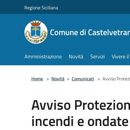
Salta al contenuto principale
Regione Siciliana
Comune di Castelvetra
Amministrazione
Novità
Servizi
Vivere 
Home
>
Novità
>
Comunicati
>
Avviso Protezi
Avviso Protezione
incendi e ondate 