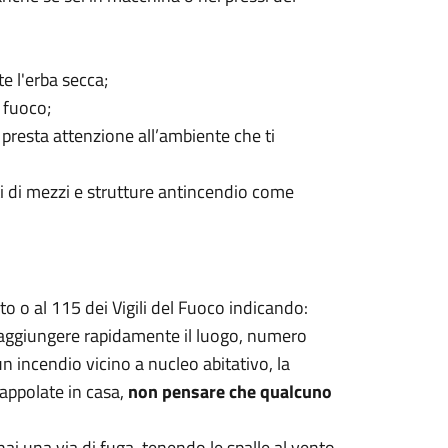
e l'erba secca;
 fuoco;
, presta attenzione all’ambiente che ti
ati di mezzi e strutture antincendio come
o o al 115 dei Vigili del Fuoco indicando:
raggiungere rapidamente il luogo, numero
un incendio vicino a nucleo abitativo, la
appolate in casa,
non pensare che qualcuno
ai una via di fuga, tenendo le spalle al vento