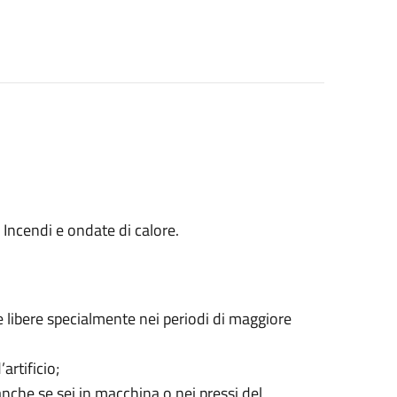
Incendi e ondate di calore.
me libere specialmente nei periodi di maggiore
artificio;
nche se sei in macchina o nei pressi del