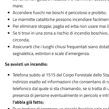
mare;
Accendere fuochi nei boschi è pericoloso e proibito;
Le marmitte catalitiche possono incendiare facilment
Per eliminare stoppie, paglia ed erba non usare mai il
Se ti trovi in una zona a rischio di incendio boschivo
circonda;
Assicurarti che i luoghi chiusi frequentati siano dot
segnaletica, estintori e scale d’emergenza.
Se avvisti un incendio:
Telefona subito al 1515 del Corpo Forestale dello Stat
indirizzo esatto ed informazioni che consentano di 
telefonico dal quale si sta chiamando, se si tratta di 
presenza di persone eventualmente in pericolo e intr
l'abbia già fatto;
Puoi tentare di spegnere un piccolo focolaio solo se h