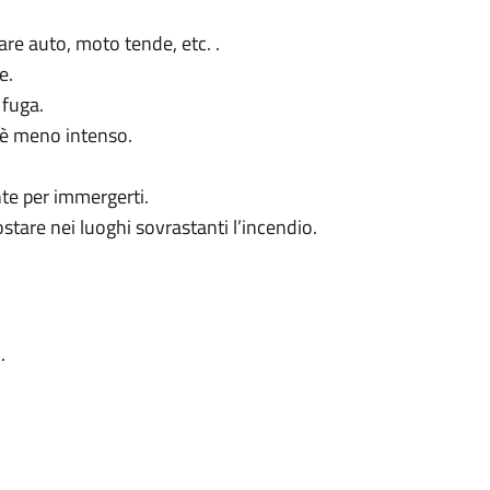
re auto, moto tende, etc. .
e.
 fuga.
e è meno intenso.
te per immergerti.
ostare nei luoghi sovrastanti l’incendio.
.