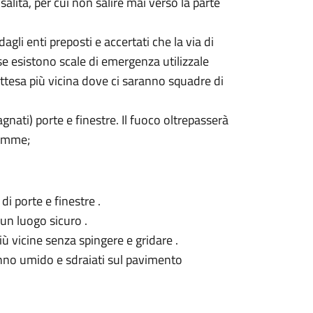
alita, per cui non salire mai verso la parte
li enti preposti e accertati che la via di
: se esistono scale di emergenza utilizzale
’Attesa più vicina dove ci saranno squadre di
gnati) porte e finestre. Il fuoco oltrepasserà
iamme;
di porte e finestre .
 un luogo sicuro .
 più vicine senza spingere e gridare .
panno umido e sdraiati sul pavimento