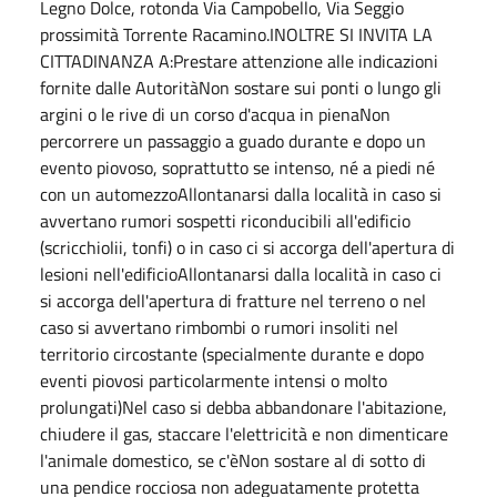
Legno Dolce, rotonda Via Campobello, Via Seggio
prossimità Torrente Racamino.INOLTRE SI INVITA LA
CITTADINANZA A:Prestare attenzione alle indicazioni
fornite dalle AutoritàNon sostare sui ponti o lungo gli
argini o le rive di un corso d'acqua in pienaNon
percorrere un passaggio a guado durante e dopo un
evento piovoso, soprattutto se intenso, né a piedi né
con un automezzoAllontanarsi dalla località in caso si
avvertano rumori sospetti riconducibili all'edificio
(scricchiolii, tonfi) o in caso ci si accorga dell'apertura di
lesioni nell'edificioAllontanarsi dalla località in caso ci
si accorga dell'apertura di fratture nel terreno o nel
caso si avvertano rimbombi o rumori insoliti nel
territorio circostante (specialmente durante e dopo
eventi piovosi particolarmente intensi o molto
prolungati)Nel caso si debba abbandonare l'abitazione,
chiudere il gas, staccare l'elettricità e non dimenticare
l'animale domestico, se c'èNon sostare al di sotto di
una pendice rocciosa non adeguatamente protetta