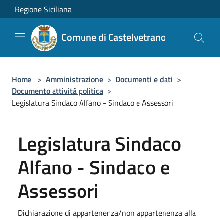
Salta al contenuto principale
Regione Siciliana
Comune di Castelvetrano
Home
>
Amministrazione
>
Documenti e dati
>
Documento attività politica
>
Legislatura Sindaco Alfano - Sindaco e Assessori
Legislatura Sindaco
Alfano - Sindaco e
Assessori
Dichiarazione di appartenenza/non appartenenza alla